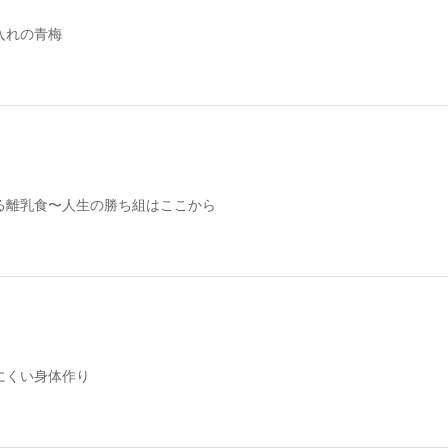
入れの青梅
る離乳食〜人生の勝ち組はここから
にくい身体作り